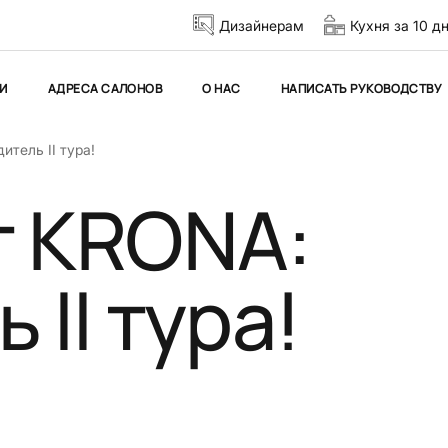
Дизайнерам
Кухня за 10 д
И
АДРЕСА САЛОНОВ
О НАС
НАПИСАТЬ РУКОВОДСТВУ
итель II тура!
т KRONA:
 II тура!