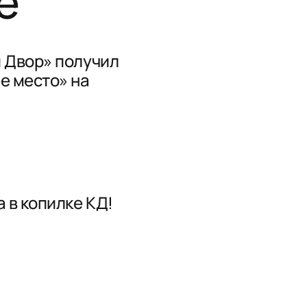
е
 Двор» получил
е место» на
 в копилке КД!