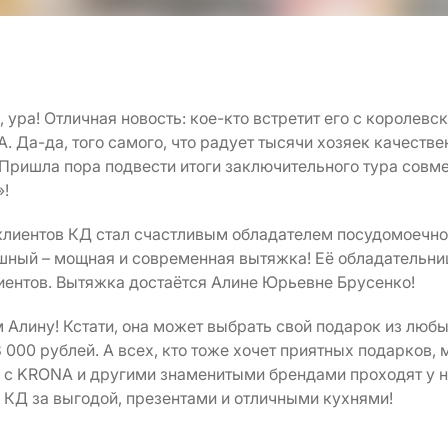
, ура! Отличная новость: кое-кто встретит его с королев
 Да-да, того самого, что радует тысячи хозяек качеств
 Пришла пора подвести итоги заключительного тура совм
»!
 клиентов КД стал счастливым обладателем посудомоечн
шный – мощная и современная вытяжка! Её обладательни
иентов. Вытяжка достаётся Алине Юрьевне Брусенко!
 Алину! Кстати, она может выбрать свой подарок из люб
000 рублей. А всех, кто тоже хочет приятных подарков,
 с KRONA и другими знаменитыми брендами проходят у на
 КД за выгодой, презентами и отличными кухнями!