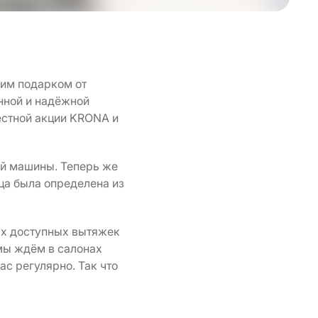
ским подарком от
енной и надёжной
естной акции KRONA и
ой машины. Теперь же
ца была определена из
ых доступных вытяжек
 мы ждём в салонах
с регулярно. Так что