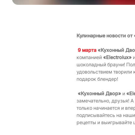
Кулинарные новости от 
9 марта
«Кухонный Дв
компанией
«Electrolux»
и
шоколадный брауни! Полу
удовольствием творили 
подарок блендер!
«Кухонный Двор»
и
«El
замечательно, друзья! А 
только начинается и впе
подписывайтесь на наши
рецепты и выигрывайте ц