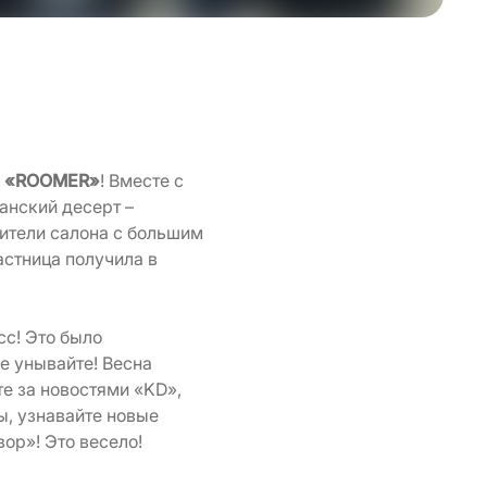
 «ROOMER»
! Вместе с
анский десерт –
тители салона с большим
астница получила в
сс! Это было
не унывайте! Весна
е за новостями «KD»,
ы, узнавайте новые
ор»! Это весело!