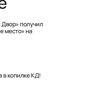
е
 Двор» получил
е место» на
 в копилке КД!