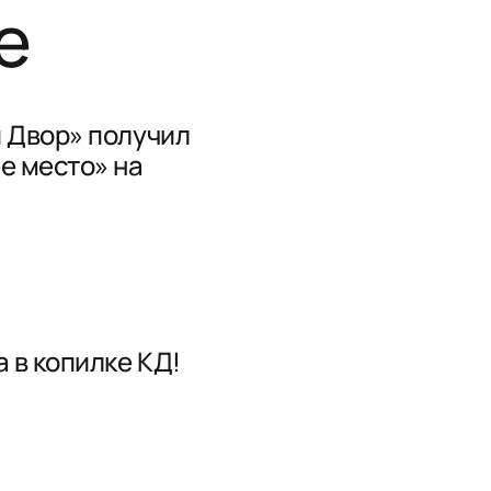
е
 Двор» получил
е место» на
 в копилке КД!