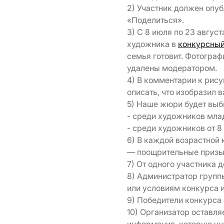
2) Участник должен опуб
«Поделиться».
3) С 8 июля по 23 авгус
художника в
конкурсный
семья готовит. Фотограф
удалены модератором.
4) В комментарии к рис
описать, что изобразил 
5) Наше жюри будет выби
- среди художников млад
- среди художников от 8 
6) В каждой возрастной 
— поощрительные призы
7) От одного участника 
8) Администратор группы
или условиям конкурса 
9) Победители конкурса 
10) Организатор оставляе