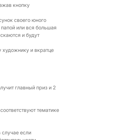
нажав кнопку
сунок своего юного
 папой или вся большая
ускаются и будут
у художнику и вкратце
олучит главный приз и 2
 соответствуют тематике
в случае если