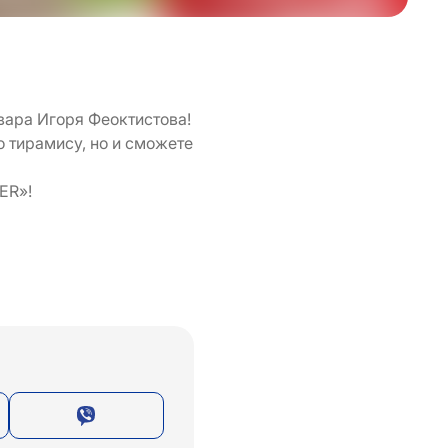
вара Игоря Феоктистова!
 тирамису, но и сможете
ER»!