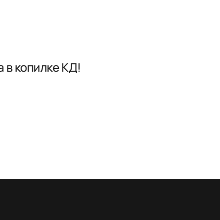
 в копилке КД!