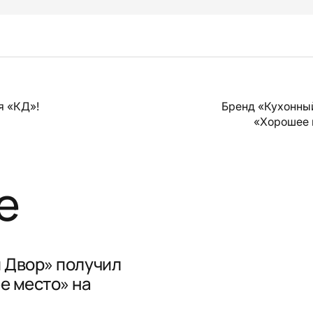
я «КД»!
Бренд «Кухонны
«Хорошее 
е
 Двор» получил
е место» на