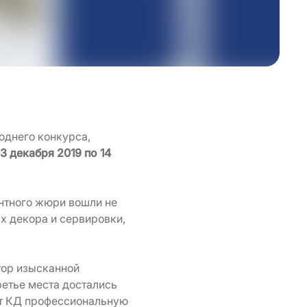
днего конкурса,
23 декабря 2019 по 14
ентного жюри вошли не
х декора и сервировки,
тор изысканной
ретье места достались
 от КД профессиональную