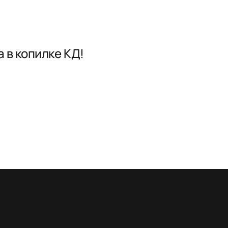
 в копилке КД!