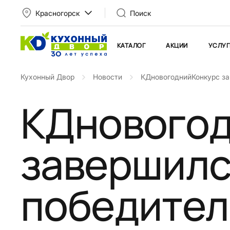
Красногорск
Поиск
КАТАЛОГ
АКЦИИ
УСЛУГ
Кухонный Двор
Новости
КДновогоднийКонкурс за
КДновогод
завершилс
победител