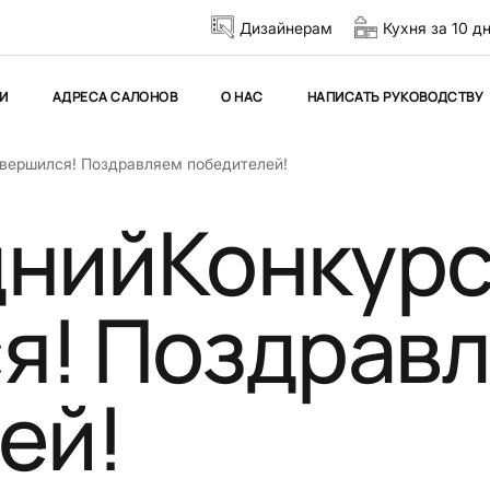
Дизайнерам
Кухня за 10 д
И
АДРЕСА САЛОНОВ
О НАС
НАПИСАТЬ РУКОВОДСТВУ
вершился! Поздравляем победителей!
нийКонкур
я! Поздрав
ей!