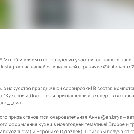
Мы объявляем о награждении участников нашего нового
 Instagram на нашей официальной страничке @kuhdvor
с 
ь в искусстве праздничной сервировки! В состав компет
 "Кухонный Двор", но и приглашенный эксперт в вопроса
na_i_eva.
ого приза становится очаровательная Анна @an.brys – ав
ого оформления кухни в новогодней тематике! Второе и т
v.novozhilova) и Веронике (@iozhek). Призёры получают