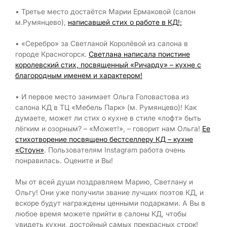
• Третье место достаётся Марии Ермаковой (салон
м.Румянцево),
написавшей стих о
работе в КД
!;
• «Серебро» за Светланой Королёвой из салона в
городе Красногорск.
Светлана написала поистине
королевский стих,
посвященный «Ричарду» – кухне с
благородным именем и характером
!
• И первое место занимает Ольга Головастова из
салона КД в ТЦ «Мебель Парк» (м. Румянцево)! Как
думаете, может ли стих о кухне в стиле «лофт» быть
лёгким и озорным? – «Может!», – говорит нам Ольга!
Ее
стихотворение посвящено бестселлеру КД – кухне
«Стоун»
. Пользователям Instagram работа очень
понравилась. Оцените и Вы!
Мы от всей души поздравляем Марию, Светлану и
Ольгу! Они уже получили звание лучших поэтов КД, и
вскоре будут награждены ценными подарками. А Вы в
любое время можете прийти в салоны КД, чтобы
увидеть кухни, достойный самых прекрасных строк!