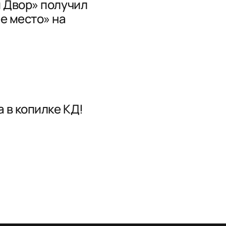
 Двор» получил
е место» на
 в копилке КД!