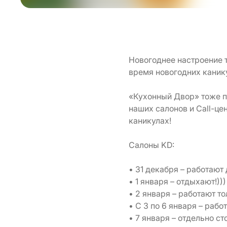
Новогоднее настроение т
время новогодних каник
«Кухонный Двор» тоже пр
наших салонов и Call-це
каникулах!
Салоны KD:
• 31 декабря – работают 
• 1 января – отдыхают!)))
• 2 января – работают т
• С 3 по 6 января – рабо
• 7 января – отдельно с