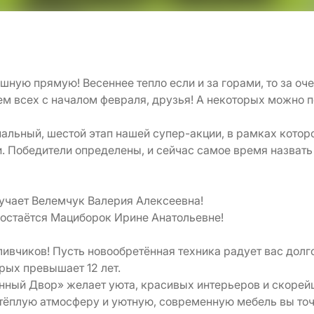
шную прямую! Весеннее тепло если и за горами, то за оч
м всех с началом февраля, друзья! А некоторых можно п
альный, шестой этап нашей супер-акции, в рамках кото
. Победители определены, и сейчас самое время назвать
лучает Велемчук Валерия Алексеевна!
достаётся Мациборок Ирине Анатольевне!
ивчиков! Пусть новообретённая техника радует вас долго
рых превышает 12 лет.
нный Двор» желает уюта, красивых интерьеров и скорей
– тёплую атмосферу и уютную, современную мебель вы то