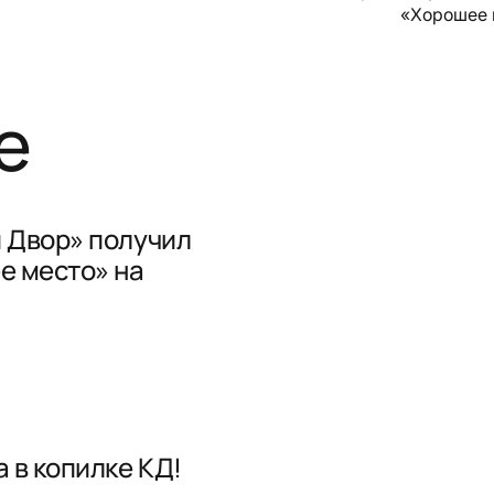
«Хорошее 
е
 Двор» получил
е место» на
 в копилке КД!