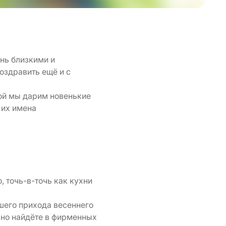
ень близкими и
оздравить ещё и с
рой мы дарим новенькие
 их имена
, точь-в-точь как кухни
шего прихода весеннего
чно найдёте в фирменных