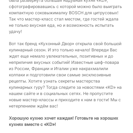
была развернута большая надувная кухня «KD»,
сфотографировавшись с которой можно было выиграть
компактную соковыжималку BOSCH для цитрусовых!
Так что мастер-класс стал местом, где гостей ждала
не только вкусная еда, но и возможность испытать
удачу!
Вот так бренд «Кухонный Двор» открыла свой большой
кулинарный сезон. И это только начало! Впереди Вас
ждет еще немало увлекательных, позитивных и до
неприличия вкусных событий! Известные шеф-повара
из России, Франции и Италии уже накрахмалили
колпаки и подготовили свои самые эксклюзивные
рецепты. Хотите узнать секреты мастерства
кулинарных гуру? Тогда следите за новостями «KD» на
нашем сайте и в социальных сетях. Не пропустите
новые мастер-классы и приходите к нам в гости! Мы с
нетерпением ждём вас!
Хорошую кухню хочет каждая! Готовьте на хороших
кухнях вместе с «KD»!