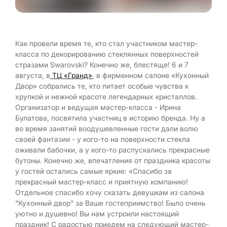
Как провели время те, кто стал участником мастер-
класса по декорированию стеклянных поверхностей
стразами Swarovski? Конечно же, блестяще! 6 и 7
августа, в
ТЦ «Гранд»
, в фирменном салоне «Кухонный
Двор» собрались те, кто питает особые чувства к
хрупкой и нежной красоте легендарных кристаллов.
Организатор и ведущая мастер-класса - Ирина
Булатова, посвятила участниц в историю бренда. Ну а
во время занятий воодушевленные гости дали волю
своей фантазии - у кого-то на поверхности стекла
оживали бабочки, а у кого-то распускались прекрасные
бутоны. Конечно же, впечатления от праздника красоты
у гостей остались самые яркие: «Спасибо за
прекрасный мастер-класс и приятную компанию!
Отдельное спасибо хочу сказать девушкам из салона
"Кухонный двор" за Ваше гостеприимство! Было очень
уютно и душевно! Вы нам устроили настоящий
праздник! С радостью приедем на следующий мастер-