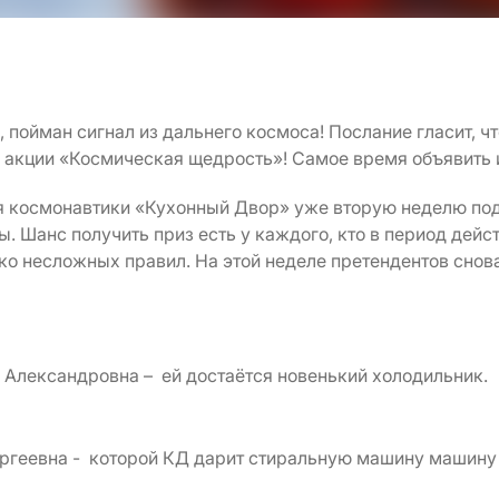
йман сигнал из дальнего космоса! Послание гласит, 
а акции «Космическая щедрость»! Самое время объявить 
я космонавтики «Кухонный Двор» уже вторую неделю по
 Шанс получить приз есть у каждого, кто в период дейс
о несложных правил. На этой неделе претендентов снова
Александровна – ей достаётся новенький холодильник.
ргеевна - которой КД дарит стиральную машину машину