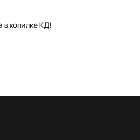
 в копилке КД!