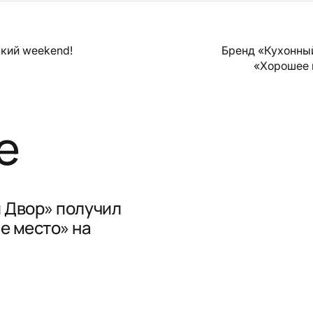
кий weekend!
Бренд «Кухонны
«Хорошее 
е
 Двор» получил
е место» на