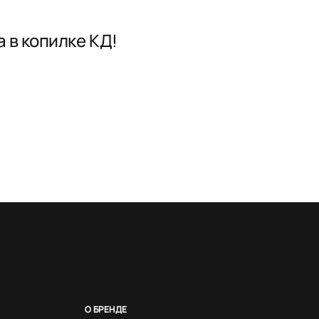
 в копилке КД!
О БРЕНДЕ