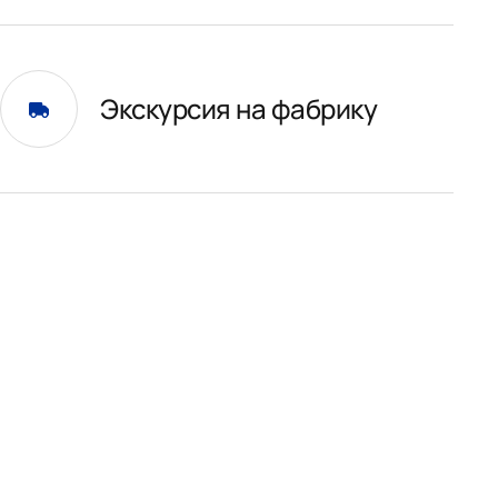
Экскурсия на фабрику
и
01.
31