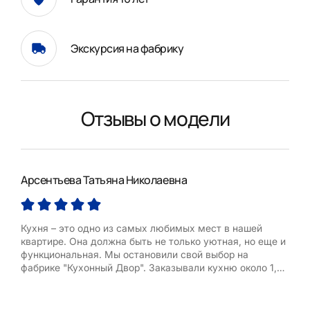
Экскурсия на фабрику
Отзывы о модели
Арсентьева Татьяна Николаевна
Сер
Кухня – это одно из самых любимых мест в нашей
Бла
квартире. Она должна быть не только уютная, но еще и
про
функциональная. Мы остановили свой выбор на
Сот
фабрике "Кухонный Двор". Заказывали кухню около 1,5
лет назад в салоне на Дмитровском шоссе, 42 и ​ни
разу не пожалела о своём выборе. ​