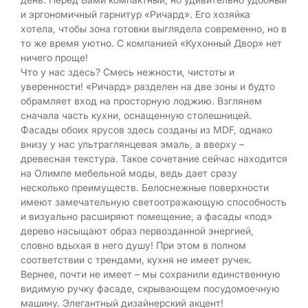
и эргономичный гарнитур «Ричард». Его хозяйка
хотела, чтобы зона готовки выглядела современно, но в
то же время уютно. С компанией «Кухонный Двор» нет
ничего проще!
Что у нас здесь? Смесь нежности, чистоты и
уверенности! «Ричард» разделен на две зоны и будто
обрамляет вход на просторную лоджию. Взглянем
сначала часть кухни, оснащенную столешницей.
Фасады обоих ярусов здесь созданы из MDF, однако
внизу у нас ультраглянцевая эмаль, а вверху –
древесная текстура. Такое сочетание сейчас находится
на Олимпе мебельной моды, ведь дает сразу
несколько преимуществ. Белоснежные поверхности
имеют замечательную светоотражающую способность
и визуально расширяют помещение, а фасады «под»
дерево насыщают образ первозданной энергией,
словно вдыхая в него душу! При этом в полном
соответствии с трендами, кухня не имеет ручек.
Вернее, почти не имеет – мы сохранили единственную
видимую ручку фасаде, скрывающем посудомоечную
машину. Элегантный дизайнерский акцент!