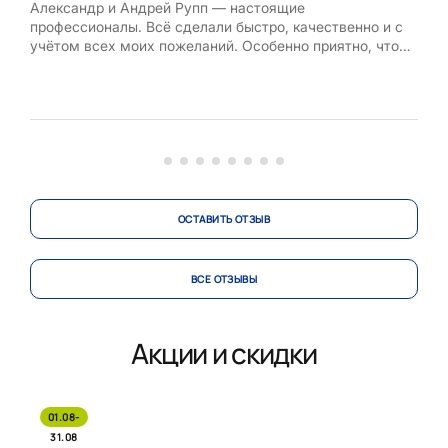
Александр и Андрей Рупп — настоящие
выб
профессионалы. Всё сделали быстро, качественно и с
за т
учётом всех моих пожеланий. Особенно приятно, что
Отд
после работы не осталось ни пыли, ни мусора — полная
ком
чистота. Такой подход вселяет доверие и желание
точн
рекомендовать компанию друзьям. Большое спасибо!
поку
ОСТАВИТЬ ОТЗЫВ
ВСЕ ОТЗЫВЫ
Акции и скидки
01.08-
31.08