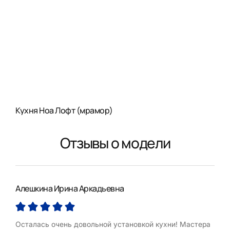
Кухня Ноа Лофт (мрамор)
Отзывы о модели
Алешкина Ирина Аркадьевна
Еле
Осталась очень довольной установкой кухни! Мастера
Выр