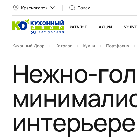
Красногорск
Поиск
КАТАЛОГ
АКЦИИ
УСЛУГ
Кухонный Двор
Каталог
Кухни
Портфолио
Нежно-гол
минимали
интерьере