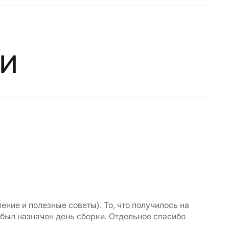
и
Ир
ние и полезные советы). То, что получилось на
Хочу
был назначен день сборки. Отдельное спасибо
мажо
прив