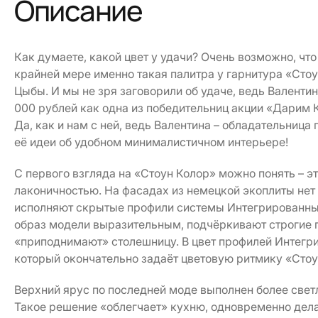
Описание
Как думаете, какой цвет у удачи? Очень возможно, что
крайней мере именно такая палитра у гарнитура «Стоу
Цыбы. И мы не зря заговорили об удаче, ведь Валентин
000 рублей как одна из победительниц акции «Дарим К
Да, как и нам с ней, ведь Валентина – обладательница
её идеи об удобном минималистичном интерьере!
С первого взгляда на «Стоун Колор» можно понять – э
лаконичностью. На фасадах из немецкой экоплиты нет
исполняют скрытые профили системы Интегрированный
образ модели выразительным, подчёркивают строгие п
«приподнимают» столешницу. В цвет профилей Интегри
который окончательно задаёт цветовую ритмику «Стоу
Верхний ярус по последней моде выполнен более све
Такое решение «облегчает» кухню, одновременно дела