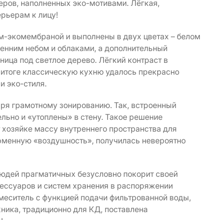
еров, наполненных эко-мотивами. Лёгкая,
ерьерам к лицу!
-экомембраной и выполнены в двух цветах – белом
енним небом и облаками, а дополнительный
ица под светлое дерево. Лёгкий контраст в
 итоге классическую кухню удалось прекрасно
и эко-стиля.
аря грамотному зонированию. Так, встроенный
льно и «утоплены» в стену. Такое решение
 хозяйке массу внутреннего пространства для
ирменную «воздушность», получилась невероятно
людей прагматичных безусловно покорит своей
ессуаров и систем хранения в распоряжении
меситель с функцией подачи фильтрованной воды,
ника, традиционно для КД, поставлена