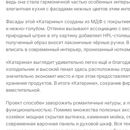
ведь она стала гармоничной частью особенных интерь
элегантная кухня с фасадами нежных цветов этим инт
Фасады этой «Катарины» созданы из МДФ с покрытием
и нежно-голубом. Оттенки вызывают ассоциацию с вес
природный штрих в эту картину добавляет HPL-столешн
полученный образ вносят лаконичные чёрные ручки. В
вписать в современный интерьер, пронизанный ноткам
«Катарина» выглядит удивительно легко ещё и благод
холодильник и высокий пенал здесь расположены отде
значительно экономит место и при этом предоставляет
хранения продуктов. В итоге «Катарина», сохранив ф
вместительной.
Проект способен заворожить романтичные натуры, а 
функциональностью. Помимо множества полезных акс
хозяйки: мощная скрытая вытяжка, каменная мойка, с
современная варочная панель и духовой шкаф. Вся тех