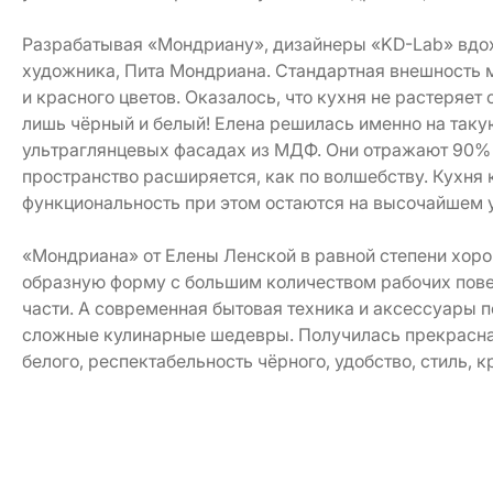
Разрабатывая «Мондриану», дизайнеры «KD-Lab» вдох
художника, Пита Мондриана. Стандартная внешность мо
и красного цветов. Оказалось, что кухня не растеряет 
лишь чёрный и белый! Елена решилась именно на таку
ультраглянцевых фасадах из МДФ. Они отражают 90%
пространство расширяется, как по волшебству. Кухня 
функциональность при этом остаются на высочайшем 
«Мондриана» от Елены Ленской в равной степени хоро
образную форму с большим количеством рабочих повер
части. А современная бытовая техника и аксессуары 
сложные кулинарные шедевры. Получилась прекрасная
белого, респектабельность чёрного, удобство, стиль, к