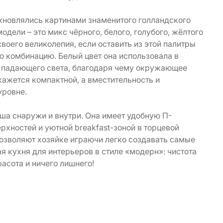
новлялись картинами знаменитого голландского
дели – это микс чёрного, белого, голубого, жёлтого
своего великолепия, если оставить из этой палитры
ю комбинацию. Белый цвет она использовала в
 падающего света, благодаря чему окружающее
кажется компактной, а вместительность и
уровне.
ша снаружи и внутри. Она имеет удобную П-
хностей и уютной breakfast-зоной в торцевой
позволяют хозяйке играючи легко создавать самые
 кухня для интерьеров в стиле «модерн»: чистота
расота и ничего лишнего!