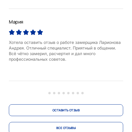
Мария
Ека
Хотела оставить отзыв о работе замерщика Ларионова
Доб
Андрея. Отличный специалист. Приятный в общении.
кух
Всё чётко замерил, расчертил и дал много
Нико
профессиональных советов.
Хоч
кух
сбо
дела
по 
ОСТАВИТЬ ОТЗЫВ
ВСЕ ОТЗЫВЫ