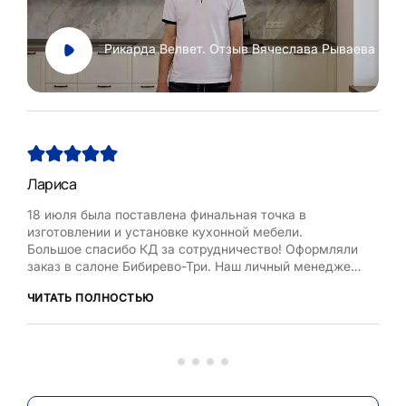
Рикарда Велвет. Отзыв Вячеслава Рываева
Лариса
Нат
18 июля была поставлена финальная точка в
Хоч
изготовлении и установке кухонной мебели.
Рум
Большое спасибо КД за сотрудничество! Оформляли
бла
заказ в салоне Бибирево-Три. Наш личный менеджер
,мол
Любовь Кожелова помогла сделать максимально
дост
ЧИТАТЬ ПОЛНОСТЬЮ
ЧИТ
оптимальный проект, исходя из маленькой площади
кухни, это было непросто. Терпеливо и деликатно
вносила изменения в проект по нашей просьбе.
Коллекти...