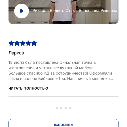
Рикарда Велвет. Отзыв Вячеслава Рываева
Лариса
Нат
18 июля была поставлена финальная точка в
Хоч
изготовлении и установке кухонной мебели.
Рум
Большое спасибо КД за сотрудничество! Оформляли
бла
заказ в салоне Бибирево-Три. Наш личный менеджер
,мол
Любовь Кожелова помогла сделать максимально
дост
ЧИТАТЬ ПОЛНОСТЬЮ
ЧИТ
оптимальный проект, исходя из маленькой площади
кухни, это было непросто. Терпеливо и деликатно
вносила изменения в проект по нашей просьбе.
Коллекти...
ВСЕ ОТЗЫВЫ