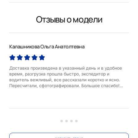
Отзывы о модели
Калашникова Ольга Анатолтевна
Лар
Доставка произведена в указанный день и в удобное
Бол
время, разгрузка прошла быстро, экспедитор и
Алек
водитель вежливый, все рассказали коротко и ясно.
веж
Пересчитали, сфотографировали. Большое спасибо!
Ждем завтра такую же качественную работу от
сборщиков.