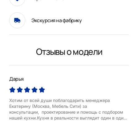
Экскурсия на фабрику
Отзывы о модели
Дарья
Окс
Хотим от всей души поблагодарить менеджера
Хоч
Екатерину (Москва, Мебель Сити) за
«ку
консультации, проектирование и помощь с подбором
Во 
нашей кухни.Кухня в реальности выглядит один в один
сало
как на проекте. Все работы были выполнены в срок, к
был
качеству претензий нет. Очень приятно иметь дело с
Когд
высококвалифицированным специалистом в своей
на Д