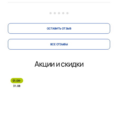
области! Будем рекомендовать родны...
вст
Помо
ОСТАВИТЬ ОТЗЫВ
ВСЕ ОТЗЫВЫ
Акции и скидки
01.08-
31.08