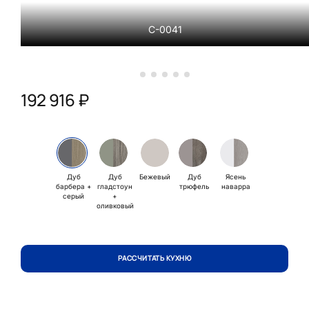
С-0041
192 916 ₽
Дуб
Дуб
Бежевый
Дуб
Ясень
барбера +
гладстоун
трюфель
наварра
серый
+
оливковый
РАССЧИТАТЬ КУХНЮ