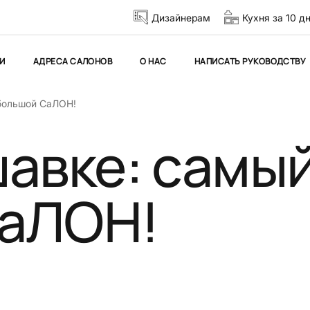
Дизайнерам
Кухня за 10 д
И
АДРЕСА САЛОНОВ
О НАС
НАПИСАТЬ РУКОВОДСТВУ
большой СаЛОН!
шавке: самы
СаЛОН!