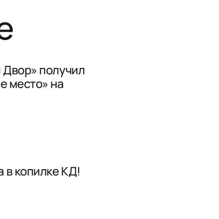
е
 Двор» получил
е место» на
 в копилке КД!