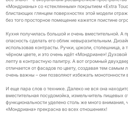
«Мондрианы» со «стеклянным» покрытием «Extra Touch
блистающих глянцем поверхностях этой модели отража
без того просторное помещение кажется поистине огр
Кухня получилась большой и очень вместительной. А п
опасность сделать его облик невыразительным. Дизай
использовав контрасты. Ручки, цоколи, столешница, а
чёрном цвете, и это очень идёт «Мондриане»! Духовой
лепту в контрастную палитру. А вот огромный двухдве
отличается от фасадов по цвету, создавая тем самым 
очень важны – они позволяют избежать монотонности в
И еще пара слов о технике. Далеко не вся она находит
вместительная посудомойка, измельчитель пищевых о
функциональности уделено столь же много внимания, ч
«Мондриана» прекрасна во всех отношениях!