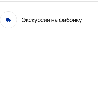
Экскурсия на фабрику
и
01.
31