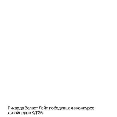
Рикарда Велвет Лайт, победившая в конкурсе
дизайнеров КД’26