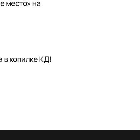
е место» на
 в копилке КД!