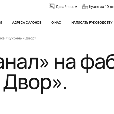
Дизайнерам
Кухня за 10 д
И
АДРЕСА САЛОНОВ
О НАС
НАПИСАТЬ РУКОВОДСТВУ
ике «Кухонный Двор».
анал» на фа
 Двор».