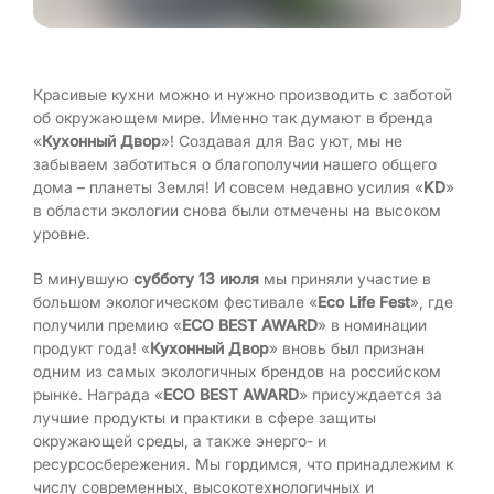
Красивые кухни можно и нужно производить с заботой
об окружающем мире. Именно так думают в бренда
«
Кухонный
Двор
»! Создавая для Вас уют, мы не
забываем заботиться о благополучии нашего общего
дома – планеты Земля! И совсем недавно усилия «
KD
»
в области экологии снова были отмечены на высоком
уровне.
В минувшую
субботу 13 июля
мы приняли участие в
большом экологическом фестивале «
Eco Life Fest
», где
получили премию «
ECO BEST AWARD
» в номинации
продукт года! «
Кухонный Двор
» вновь был признан
одним из самых экологичных брендов на российском
рынке. Награда «
ECO BEST AWARD
» присуждается за
лучшие продукты и практики в сфере защиты
окружающей среды, а также энерго- и
ресурсосбережения. Мы гордимся, что принадлежим к
числу современных, высокотехнологичных и