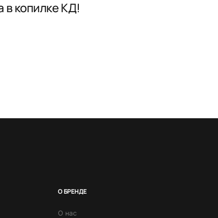
 в копилке КД!
О БРЕНДЕ
О нас