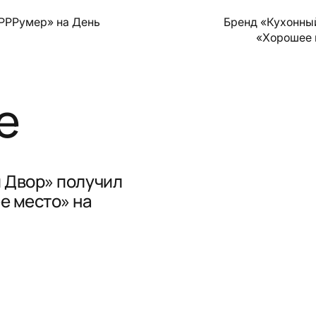
РРРумер» на День
Бренд «Кухонны
«Хорошее 
е
 Двор» получил
е место» на